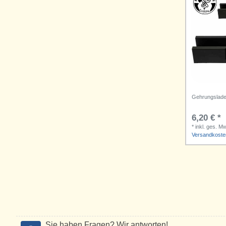
Gehrungslad
6,20 € *
*
inkl. ges. M
Versandkoste
Sie haben Fragen? Wir antworten!