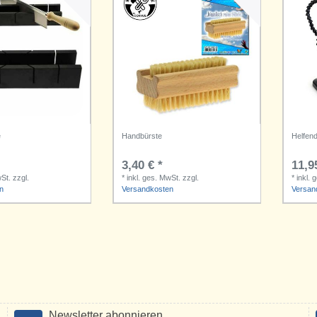
e
Handbürste
Helfen
3,40 € *
11,9
wSt.
zzgl.
*
inkl. ges. MwSt.
zzgl.
*
inkl. 
n
Versandkosten
Versan
Newsletter abonnieren