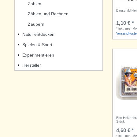
Zahlen
Bauschild klei
Zählen und Rechnen
1,10 € *
Zaubern
*
inkl. ges. M
Versandkoste
Natur entdecken
Spielen & Sport
Experimentieren
Hersteller
Box Holzschra
Stück
4,60 € *
*
inkl. ges. M