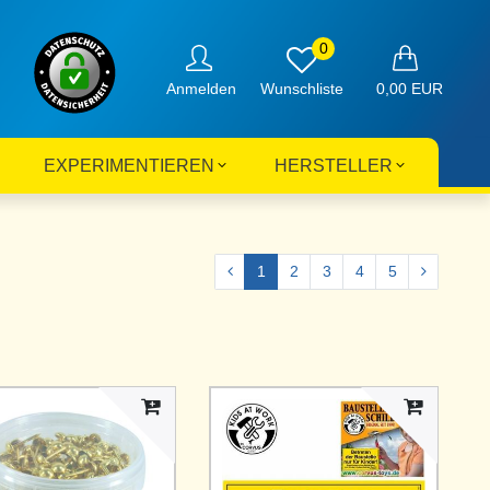
0
Anmelden
0,00 EUR
EXPERIMENTIEREN
HERSTELLER
1
2
3
4
5