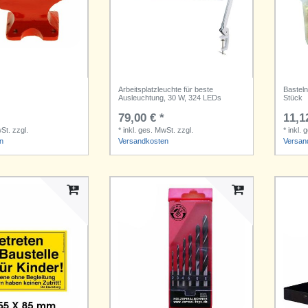
Arbeitsplatzleuchte für beste
Bastel
Ausleuchtung, 30 W, 324 LEDs
Stück
79,00 € *
11,1
wSt.
zzgl.
*
inkl. ges. MwSt.
zzgl.
*
inkl. 
n
Versandkosten
Versan