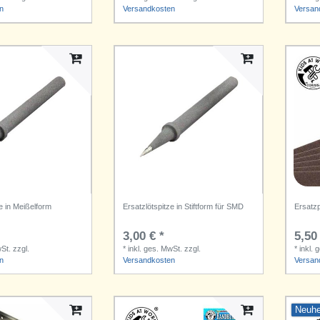
n
Versandkosten
Versan
e in Meißelform
Ersatzlötspitze in Stiftform für SMD
Ersatzp
3,00 € *
5,50 
wSt.
zzgl.
*
inkl. ges. MwSt.
zzgl.
*
inkl. 
n
Versandkosten
Versan
Neuhe