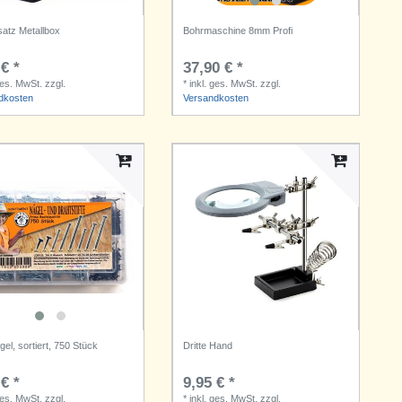
atz Metallbox
Bohrmaschine 8mm Profi
€ *
37,90 € *
ges. MwSt.
zzgl.
*
inkl. ges. MwSt.
zzgl.
dkosten
Versandkosten
el, sortiert, 750 Stück
Dritte Hand
€ *
9,95 € *
ges. MwSt.
zzgl.
*
inkl. ges. MwSt.
zzgl.