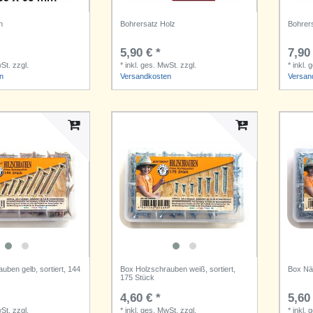
n
Bohrersatz Holz
Bohrers
5,90 € *
7,90 
wSt.
zzgl.
*
inkl. ges. MwSt.
zzgl.
*
inkl. 
n
Versandkosten
Versan
uben gelb, sortiert, 144
Box Holzschrauben weiß, sortiert,
Box Näg
175 Stück
4,60 € *
5,60 
wSt.
zzgl.
*
inkl. ges. MwSt.
zzgl.
*
inkl. 