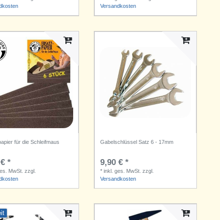
dkosten
Versandkosten
apier für die Schleifmaus
Gabelschlüssel Satz 6 - 17mm
€ *
9,90 € *
ges. MwSt.
zzgl.
*
inkl. ges. MwSt.
zzgl.
dkosten
Versandkosten
it