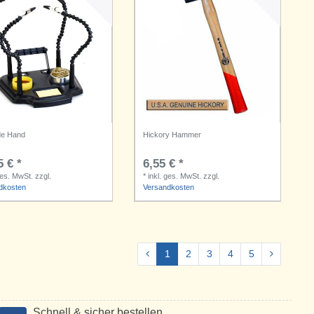
de Hand
Hickory Hammer
5 € *
6,55 € *
ges. MwSt.
zzgl.
*
inkl. ges. MwSt.
zzgl.
dkosten
Versandkosten
1
2
3
4
5
Schnell & sicher bestellen