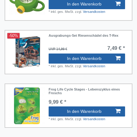
In den Warenkorb
*
inkl. ges. MwSt.
zzgl.
Versandkosten
-50%
Ausgrabungs-Set Riesenschädel des T-Rex
7,49 € *
UVP 14,99 €
In den Warenkorb
*
inkl. ges. MwSt.
zzgl.
Versandkosten
ssen und Wiegen
Frog Life Cycle Stages - Lebenszyklus eines
umliches Vorstellungsvermögen
Froschs
ort und Bewegung
9,99 € *
chnik entdecken
In den Warenkorb
ren und Zeit
*
inkl. ges. MwSt.
zzgl.
Versandkosten
rkzeug
hlen