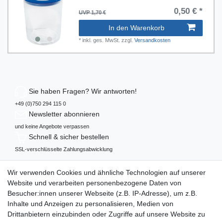
0,50 € *
UVP 1,70 €
In den Warenkorb
*
inkl. ges. MwSt.
zzgl.
Versandkosten
Sie haben Fragen? Wir antworten!
+49 (0)750 294 115 0
Newsletter abonnieren
und keine Angebote verpassen
Schnell & sicher bestellen
SSL-verschlüsselte Zahlungsabwicklung
Mehr über...
Wir verwenden Cookies und ähnliche Technologien auf unserer
Widerrufs­recht
Website und verarbeiten personenbezogene Daten von
Datenschutz
Besucher:innen unserer Webseite (z.B. IP-Adresse), um z.B.
AGB
Inhalte und Anzeigen zu personalisieren, Medien von
Impressum
Drittanbietern einzubinden oder Zugriffe auf unsere Website zu