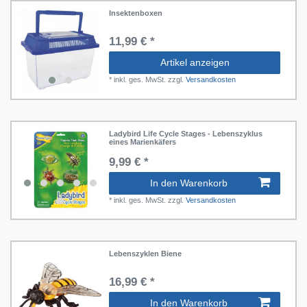
hlen und Rechnen
Insektenboxen
ubern
11,99 € *
Artikel anzeigen
*
inkl. ges. MwSt.
zzgl.
Versandkosten
Ladybird Life Cycle Stages - Lebenszyklus
eines Marienkäfers
9,99 € *
In den Warenkorb
*
inkl. ges. MwSt.
zzgl.
Versandkosten
Lebenszyklen Biene
16,99 € *
In den Warenkorb