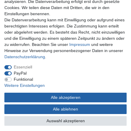
analysieren. Die Datenverarbeitung erfolgt erst durch gesetzte
Vertrag widerrufen
Cookies. Wir teilen diese Daten mit Dritten, die wir in den
Einstellungen benennen.
Zahlungsweisen
Die Datenverarbeitung kann mit Einwilligung oder aufgrund eines
berechtigten Interesses erfolgen. Die Zustimmung kann erteilt
oder abgelehnt werden. Es besteht das Recht, nicht einzuwilligen
und die Einwilligung zu einem späteren Zeitpunkt zu ändern oder
zu widerrufen. Beachten Sie unser
Impressum
und weitere
Hinweise zur Verwendung personenbezogener Daten in unserer
Daten­schutz­erklärung
.
Kontakt
Essenziell
Christian Repky
PayPal
SOL-EXPERT group
Funktional
Mehlisstraße 19
Weitere Einstellungen
DE-88255 Baindt
Alle akzeptieren
Tel.: +49 (0)750 294 115 0
E-Mail:
c.repky@sol-expert-group.de
Alle ablehnen
Auswahl akzeptieren