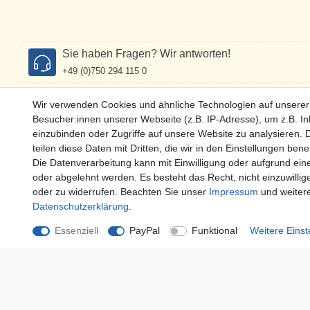
Sie haben Fragen? Wir antworten!
+49 (0)750 294 115 0
Wir verwenden Cookies und ähnliche Technologien auf unsere
Besucher:innen unserer Webseite (z.B. IP-Adresse), um z.B. In
einzubinden oder Zugriffe auf unsere Website zu analysieren. D
teilen diese Daten mit Dritten, die wir in den Einstellungen ben
Mehr über...
Zahlung
Die Datenverarbeitung kann mit Einwilligung oder aufgrund eine
oder abgelehnt werden. Es besteht das Recht, nicht einzuwillig
Widerrufs­recht
oder zu widerrufen. Beachten Sie unser
Impressum
und weiter
Datenschutz
Daten­schutz­erklärung
.
AGB
Essenziell
PayPal
Funktional
Weitere Einst
Impressum
Vertrag widerrufen