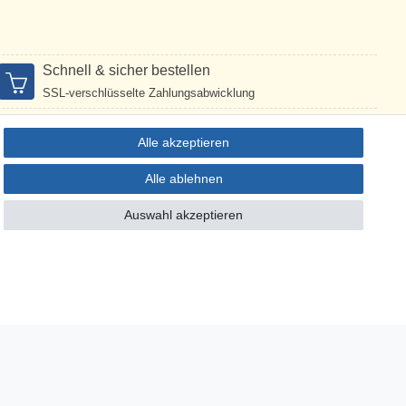
Schnell & sicher bestellen
SSL-verschlüsselte Zahlungsabwicklung
Alle akzeptieren
Alle ablehnen
Kontakt
Auswahl akzeptieren
Christian Repky
SOL-EXPERT group
Mehlisstraße 19
DE-88255 Baindt
Tel.: +49 (0)750 294 115 0
E-Mail:
c.repky@sol-expert-group.de