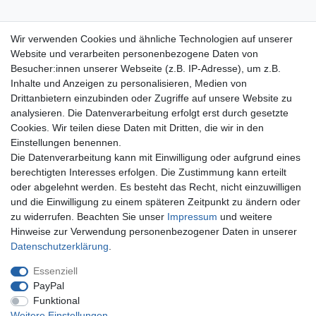
Wir verwenden Cookies und ähnliche Technologien auf unserer
Website und verarbeiten personenbezogene Daten von
Besucher:innen unserer Webseite (z.B. IP-Adresse), um z.B.
Inhalte und Anzeigen zu personalisieren, Medien von
Drittanbietern einzubinden oder Zugriffe auf unsere Website zu
Sie haben Fragen? Wir antworten!
analysieren. Die Datenverarbeitung erfolgt erst durch gesetzte
+49 (0)750 294 115 0
Cookies. Wir teilen diese Daten mit Dritten, die wir in den
Newsletter abonnieren
Einstellungen benennen.
und keine Angebote verpassen
Die Datenverarbeitung kann mit Einwilligung oder aufgrund eines
Schnell & sicher bestellen
berechtigten Interesses erfolgen. Die Zustimmung kann erteilt
oder abgelehnt werden. Es besteht das Recht, nicht einzuwilligen
SSL-verschlüsselte Zahlungsabwicklung
und die Einwilligung zu einem späteren Zeitpunkt zu ändern oder
Mehr über...
zu widerrufen. Beachten Sie unser
Impressum
und weitere
Widerrufs­recht
Hinweise zur Verwendung personenbezogener Daten in unserer
Datenschutz
Daten­schutz­erklärung
.
AGB
Essenziell
Impressum
PayPal
Funktional
Vertrag widerrufen
Weitere Einstellungen