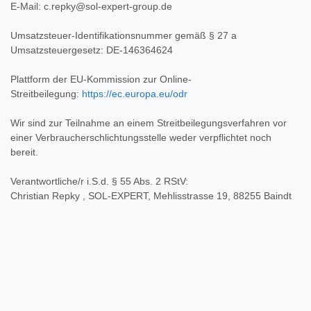
E-Mail: c.repky@sol-expert-group.de
hlen und Rechnen
Umsatzsteuer-Identifikationsnummer gemäß § 27 a
ubern
Umsatzsteuergesetz: DE-146364624
Plattform der EU-Kommission zur Online-
Streitbeilegung:
https://ec.europa.eu/odr
Wir sind zur Teilnahme an einem Streitbeilegungsverfahren vor
einer Verbraucherschlichtungsstelle weder verpflichtet noch
bereit.
Verantwortliche/r i.S.d. § 55 Abs. 2 RStV:
Christian Repky , SOL-EXPERT, Mehlisstrasse 19, 88255 Baindt