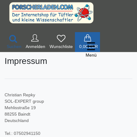
☰
Suchen
Anmelden
0,00 EUR
Menü
Impressum
ssen und Wiegen
umliches Vorstellungsvermögen
Christian Repky
SOL-EXPERT group
ort und Bewegung
Mehlisstraße 19
chnik entdecken
88255 Baindt
ren und Zeit
Deutschland
rkzeug
Tel.: 07502941150
hlen