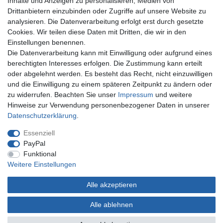
Inhalte und Anzeigen zu personalisieren, Medien von
SSL-verschlüsselte Zahlungsabwicklung
Drittanbietern einzubinden oder Zugriffe auf unsere Website zu
analysieren. Die Datenverarbeitung erfolgt erst durch gesetzte
Mehr über...
Cookies. Wir teilen diese Daten mit Dritten, die wir in den
Widerrufs­recht
Einstellungen benennen.
Datenschutz
Die Datenverarbeitung kann mit Einwilligung oder aufgrund eines
AGB
berechtigten Interesses erfolgen. Die Zustimmung kann erteilt
Impressum
oder abgelehnt werden. Es besteht das Recht, nicht einzuwilligen
Vertrag widerrufen
und die Einwilligung zu einem späteren Zeitpunkt zu ändern oder
zu widerrufen. Beachten Sie unser
Impressum
und weitere
Zahlungsweisen
Hinweise zur Verwendung personenbezogener Daten in unserer
Daten­schutz­erklärung
.
Essenziell
PayPal
Funktional
Weitere Einstellungen
Kontakt
Alle akzeptieren
Christian Repky
Alle ablehnen
SOL-EXPERT group
Mehlisstraße 19