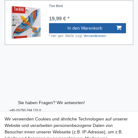
Tim Bird
19,99 € *
In den Warenkorb
*
inkl. ges. MwSt.
zzgl.
Versandkosten
Sie haben Fragen? Wir antworten!
+49 (0)750 294 115 0
Newsletter abonnieren
Wir verwenden Cookies und ähnliche Technologien auf unserer
und keine Angebote verpassen
Website und verarbeiten personenbezogene Daten von
Schnell & sicher bestellen
Besucher:innen unserer Webseite (z.B. IP-Adresse), um z.B.