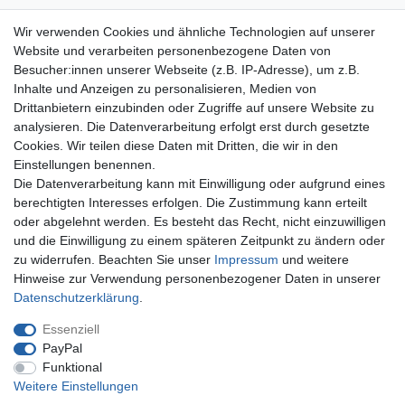
Wir verwenden Cookies und ähnliche Technologien auf unserer
Website und verarbeiten personenbezogene Daten von
Besucher:innen unserer Webseite (z.B. IP-Adresse), um z.B.
Inhalte und Anzeigen zu personalisieren, Medien von
Drittanbietern einzubinden oder Zugriffe auf unsere Website zu
Sie haben Fragen? Wir antworten!
analysieren. Die Datenverarbeitung erfolgt erst durch gesetzte
Cookies. Wir teilen diese Daten mit Dritten, die wir in den
+49 (0)750 294 115 0
Einstellungen benennen.
Newsletter abonnieren
Die Datenverarbeitung kann mit Einwilligung oder aufgrund eines
und keine Angebote verpassen
berechtigten Interesses erfolgen. Die Zustimmung kann erteilt
Schnell & sicher bestellen
oder abgelehnt werden. Es besteht das Recht, nicht einzuwilligen
SSL-verschlüsselte Zahlungsabwicklung
und die Einwilligung zu einem späteren Zeitpunkt zu ändern oder
zu widerrufen. Beachten Sie unser
Impressum
und weitere
Mehr über...
Hinweise zur Verwendung personenbezogener Daten in unserer
Widerrufs­recht
Daten­schutz­erklärung
.
Datenschutz
AGB
Essenziell
Impressum
PayPal
Funktional
Vertrag widerrufen
Weitere Einstellungen