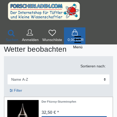
☰
Suchen
Anmelden
0,00 EUR
Menü
Wetter beobachten
Sortieren nach:
ssen und Wiegen
umliches Vorstellungsvermögen
ort und Bewegung
Filter
chnik entdecken
ren und Zeit
Der Fitzroy-Sturmtropfen
rkzeug
32,50 € *
hlen