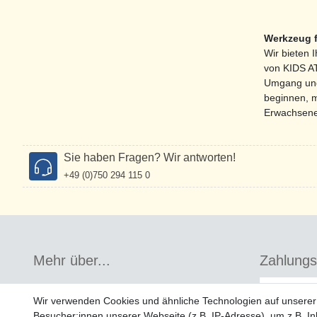
Werkzeug f
Wir bieten 
von KIDS AT
Umgang und 
beginnen, m
Erwachsene,
Sie haben Fragen? Wir antworten!
+49 (0)750 294 115 0
Mehr über...
Zahlung
Widerrufs­recht
Wir verwenden Cookies und ähnliche Technologien auf unsere
Datenschutz
Besucher:innen unserer Webseite (z.B. IP-Adresse), um z.B. In