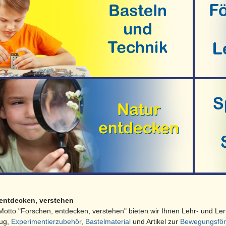
tdecker-Set
Mould & Paint Glitzerfee
entdecken, verstehen
otto "Forschen, entdecken, verstehen" bieten wir Ihnen Lehr- und Ler
eug,
Experimentierzubehör
,
Bastelmaterial
und Artikel zur
Bewegungsför