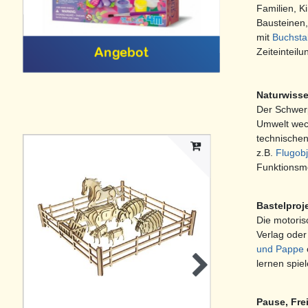
Familien, K
Bausteinen,
mit
Buchsta
Angebot
Zeiteinteilu
Naturwisse
Der Schwerp
Umwelt weck
technischen
z.B.
Flugob
Funktionsmo
Bastelproje
Die motoris
Verlag ode
und Pappe
lernen spie
Pause, Frei