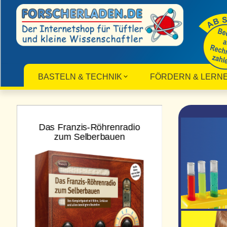
BASTELN & TECHNIK
FÖRDERN & LERN
Das Franzis-Röhrenradio
Fun Scien
zum Selberbauen
Ma