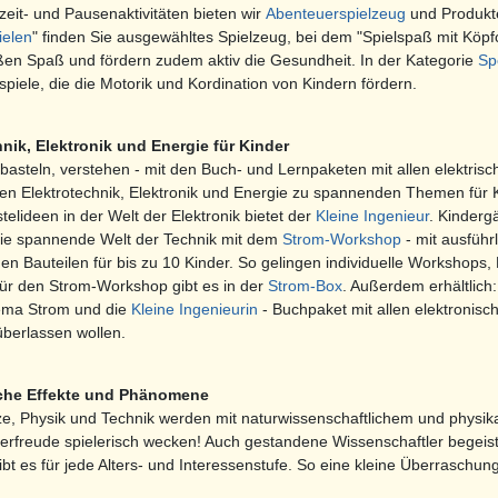
izeit- und Pausenaktivitäten bieten wir
Abenteuerspielzeug
und Produkte
ielen
" finden Sie ausgewähltes Spielzeug, bei dem "Spielspaß mit Kö
 auch für Einsteiger - Spaß und
3D Holz Puzzle Ananas Deluxe - auch für Einsteiger -
Spaß und Qualität garantiert
en Spaß und fördern zudem aktiv die Gesundheit. In der Kategorie
Sp
7,99 € *
iele, die die Motorik und Kordination von Kindern fördern.
hnik, Elektronik und Energie für Kinder
basteln, verstehen - mit den Buch- und Lernpaketen mit allen elektri
n Elektrotechnik, Elektronik und Energie zu spannenden Themen für K
telideen in der Welt der Elektronik bietet der
Kleine Ingenieur
. Kinderg
 die spannende Welt der Technik mit dem
Strom-Workshop
- mit ausführ
hen Bauteilen für bis zu 10 Kinder. So gelingen individuelle Workshop
 für den Strom-Workshop gibt es in der
Strom-Box
. Außerdem erhältlich
ma Strom und die
Kleine Ingenieurin
- Buchpaket mit allen elektronisch
berlassen wollen.
sche Effekte und Phänomene
ze,
Physik und Technik werden mit naturwissenschaftlichem und physikal
erfreude spielerisch wecken! Auch gestandene Wissenschaftler begeist
ibt es für jede Alters- und Interessenstufe. So eine kleine Überraschun