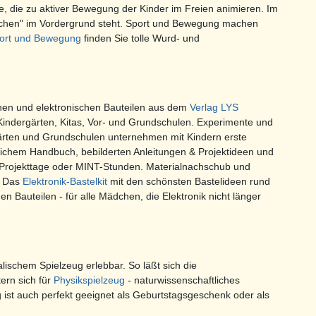
, die zu aktiver Bewegung der Kinder im Freien animieren. Im
pfchen" im Vordergrund steht. Sport und Bewegung machen
3D Holz Puzzle Apfel eins - auch für Einsteiger - Spaß
und Qualität garantiert
ort und Bewegung
finden Sie tolle Wurd- und
3,49 € *
schen und elektronischen Bauteilen aus dem
Verlag LYS
indergärten, Kitas, Vor- und Grundschulen. Experimente und
ärten und Grundschulen unternehmen mit Kindern erste
lichem Handbuch, bebilderten Anleitungen & Projektideen und
s, Projekttage oder MINT-Stunden. Materialnachschub und
: Das
Elektronik-Bastelkit
mit den schönsten Bastelideen rund
en Bauteilen - für alle Mädchen, die Elektronik nicht länger
ischem Spielzeug erlebbar. So läßt sich die
ern sich für
Physikspielzeug
- naturwissenschaftliches
g ist auch perfekt geeignet als Geburtstagsgeschenk oder als