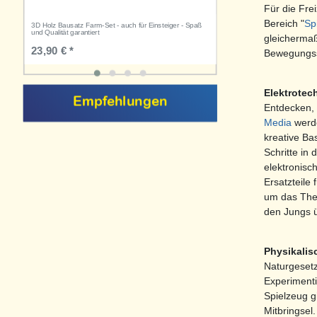
Für die Fre
Bereich "
Sp
3D Holz Bausatz Farm-Set - auch für Einsteiger - Spaß
3D Holz Puzzle Ananas -
und Qualität garantiert
Qualität garantiert
gleichermaß
23,90 € *
5,99 € *
Bewegungssp
Elektrotec
Empfehlungen
Entdecken, 
Media
werde
kreative Bas
Schritte in
elektronisc
Ersatzteile
um das The
den Jungs ü
Physikali
Naturgeset
Experimenti
Spielzeug g
Mitbringsel.