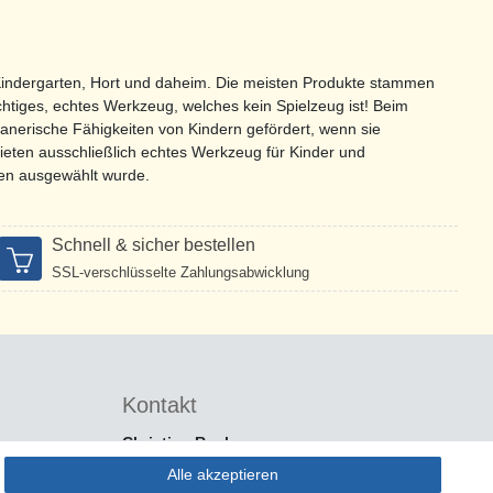
Kindergarten, Hort und daheim. Die meisten Produkte stammen
chtiges, echtes Werkzeug, welches kein Spielzeug ist! Beim
nerische Fähigkeiten von Kindern gefördert, wenn sie
 bieten ausschließlich echtes Werkzeug für Kinder und
ten ausgewählt wurde.
Schnell & sicher bestellen
SSL-verschlüsselte Zahlungsabwicklung
Kontakt
Christian Repky
SOL-EXPERT group
Alle akzeptieren
Mehlisstraße 19