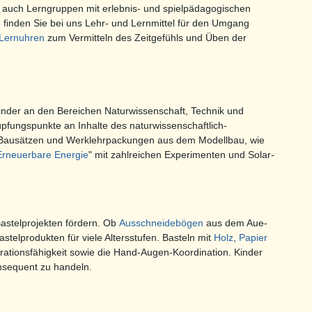
r auch Lerngruppen mit erlebnis- und spielpädagogischen
So finden Sie bei uns Lehr- und Lernmittel für den Umgang
Lernuhren
zum Vermitteln des Zeitgefühls und Üben der
inder an den Bereichen Naturwissenschaft, Technik und
pfungspunkte an Inhalte des naturwissenschaftlich-
an Bausätzen und Werklehrpackungen aus dem Modellbau, wie
Erneuerbare Energie
" mit zahlreichen Experimenten und Solar-
 Bastelprojekten fördern. Ob
Ausschneidebögen
aus dem Aue-
stelprodukten für viele Altersstufen. Basteln mit
Holz
,
Papier
rationsfähigkeit sowie die Hand-Augen-Koordination. Kinder
onsequent zu handeln.