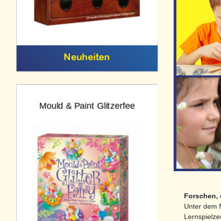
Neuheiten
Mould & Paint Glitzerfee
SCOUT En
Forschen, 
Unter dem M
Lernspielz