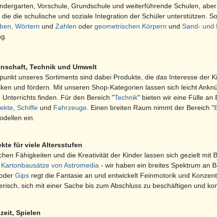
indergarten, Vorschule, Grundschule und weiterführende Schulen, abe
 die die schulische und soziale Integration der Schüler unterstützen. 
ben, Wörtern
und
Zahlen
oder
geometrischen Körpern
und
Sand- und 
ng.
nschaft, Technik und Umwelt
unkt unseres Sortiments sind dabei Produkte, die das Interesse der K
en und fördern. Mit unseren Shop-Kategorien lassen sich leicht Anknü
 Unterrichts finden. Für den Bereich "
Technik
" bieten wir eine Fülle 
jekte
,
Schiffe
und
Fahrzeuge
. Einen breiten Raum nimmt der Bereich "
dellen ein.
kte für viele Altersstufen
chen Fähigkeiten und die Kreativität der Kinder lassen sich gezielt mit
r
Kartonbausätze von Astromedia
- wir haben ein breites Spektrum an Ba
oder
Gips
regt die Fantasie an und entwickelt Feinmotorik und Konzent
lerisch, sich mit einer Sache bis zum Abschluss zu beschäftigen und k
zeit, Spielen