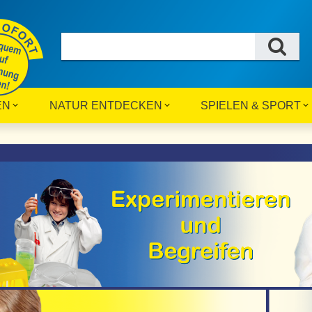
EN
NATUR ENTDECKEN
SPIELEN & SPORT
ce - Magie der
Prof. Dr. Michael Tsokos'
gnete
Spurenanalyse