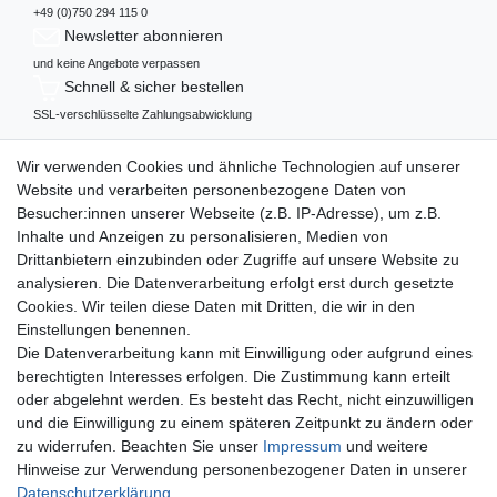
+49 (0)750 294 115 0
Newsletter abonnieren
und keine Angebote verpassen
Schnell & sicher bestellen
SSL-verschlüsselte Zahlungsabwicklung
Mehr über...
Wir verwenden Cookies und ähnliche Technologien auf unserer
Widerrufs­recht
Website und verarbeiten personenbezogene Daten von
Datenschutz
Besucher:innen unserer Webseite (z.B. IP-Adresse), um z.B.
AGB
Inhalte und Anzeigen zu personalisieren, Medien von
Impressum
Drittanbietern einzubinden oder Zugriffe auf unsere Website zu
analysieren. Die Datenverarbeitung erfolgt erst durch gesetzte
Vertrag widerrufen
Cookies. Wir teilen diese Daten mit Dritten, die wir in den
Einstellungen benennen.
Zahlungsweisen
Die Datenverarbeitung kann mit Einwilligung oder aufgrund eines
berechtigten Interesses erfolgen. Die Zustimmung kann erteilt
oder abgelehnt werden. Es besteht das Recht, nicht einzuwilligen
und die Einwilligung zu einem späteren Zeitpunkt zu ändern oder
zu widerrufen. Beachten Sie unser
Impressum
und weitere
Hinweise zur Verwendung personenbezogener Daten in unserer
Daten­schutz­erklärung
.