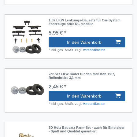
1:87 LKW Lenkungs-Bausatz für Car-System
Fahrzeuge oder RC Modelle
ssen und Wiegen
5,95 € *
umliches Vorstellungsvermögen
In den Warenkorb
ort und Bewegung
*
inkl. ges. MwSt.
zzgl.
Versandkosten
chnik entdecken
ren und Zeit
2er-Set LKW-Räder für den Maßstab 1:87,
rkzeug
Reifenbreite 3,1 mm
hlen
2,45 € *
hlen und Rechnen
In den Warenkorb
ubern
*
inkl. ges. MwSt.
zzgl.
Versandkosten
3D Holz Bausatz Farm-Set - auch für Einsteiger
- Spaß und Qualität garantiert