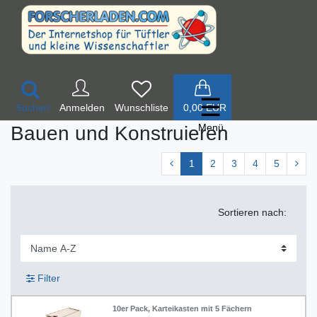
☰
Suchen
Anmelden
0,00 EUR
Menü
Bauen und Konstruieren
1
2
3
4
5
Sortieren nach:
Filter
10er Pack, Karteikasten mit 5 Fächern