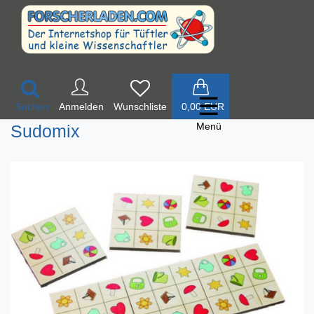
☰
Suchen
Anmelden
0,00 EUR
Menü
Sudomix