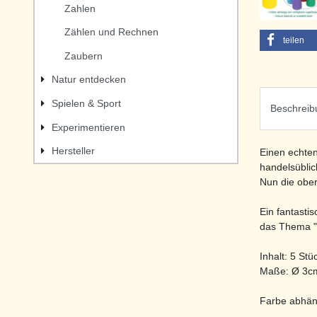
Zahlen
Zählen und Rechnen
teilen
Zaubern
Natur entdecken
Spielen & Sport
Beschreib
Experimentieren
Hersteller
Einen echten
handelsüblic
Nun die ober
Ein fantasti
das Thema "
Inhalt: 5 Stü
Maße: Ø 3cm
Farbe abhän