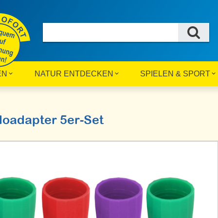
EN
NATUR ENTDECKEN
SPIELEN & SPORT
oadapter 5er-Set