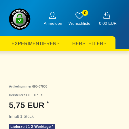
0
Anmelden
0,00 EUR
EXPERIMENTIEREN
HERSTELLER
Artikelnummer
695-67905
Hersteller
SOL-EXPERT
*
5,75 EUR
Inhalt
1
Stück
Lieferzeit 1-2 Werktage *