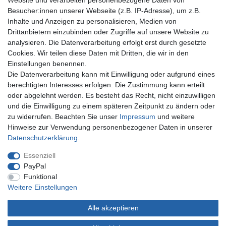
Website und verarbeiten personenbezogene Daten von
Datenschutz
Besucher:innen unserer Webseite (z.B. IP-Adresse), um z.B.
AGB
Inhalte und Anzeigen zu personalisieren, Medien von
Impressum
Drittanbietern einzubinden oder Zugriffe auf unsere Website zu
analysieren. Die Datenverarbeitung erfolgt erst durch gesetzte
Vertrag widerrufen
Cookies. Wir teilen diese Daten mit Dritten, die wir in den
Einstellungen benennen.
Zahlungsweisen
Die Datenverarbeitung kann mit Einwilligung oder aufgrund eines
berechtigten Interesses erfolgen. Die Zustimmung kann erteilt
oder abgelehnt werden. Es besteht das Recht, nicht einzuwilligen
und die Einwilligung zu einem späteren Zeitpunkt zu ändern oder
zu widerrufen. Beachten Sie unser
Impressum
und weitere
Hinweise zur Verwendung personenbezogener Daten in unserer
Daten­schutz­erklärung
.
Kontakt
Essenziell
Christian Repky
PayPal
SOL-EXPERT group
Funktional
Mehlisstraße 19
Weitere Einstellungen
DE-88255 Baindt
Alle akzeptieren
Tel.: +49 (0)750 294 115 0
E-Mail:
c.repky@sol-expert-group.de