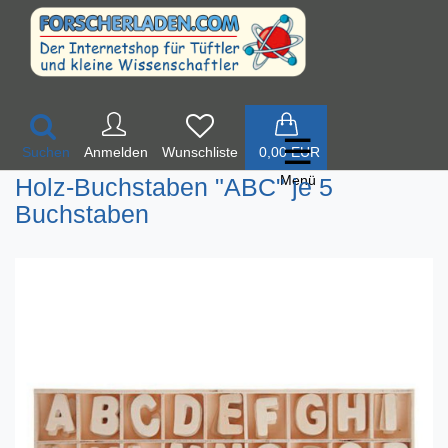
☰
Suchen
Anmelden
0,00 EUR
Menü
Holz-Buchstaben "ABC" je 5
Buchstaben
ssen und Wiegen