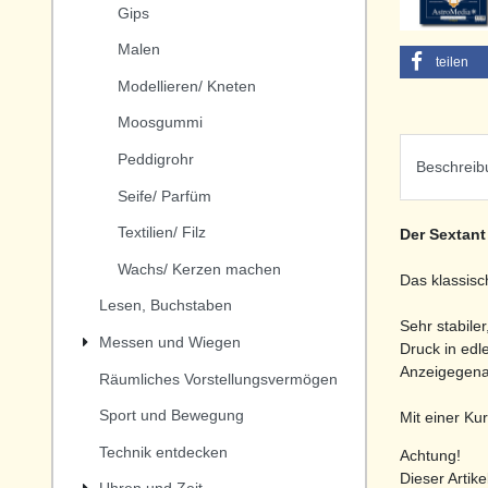
Gips
Malen
teilen
Modellieren/ Kneten
Moosgummi
Peddigrohr
Beschreib
Seife/ Parfüm
Textilien/ Filz
Der Sextant
Wachs/ Kerzen machen
Das klassisc
Lesen, Buchstaben
Sehr stabile
Messen und Wiegen
Druck in edl
Anzeigegenau
Räumliches Vorstellungsvermögen
Sport und Bewegung
Mit einer Ku
Technik entdecken
Achtung!
Dieser Artike