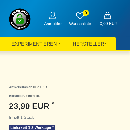
0
Anmelden
0,00 EUR
EXPERIMENTIEREN
HERSTELLER
Artikelnummer
10-206.SXT
Hersteller
Astromedia
*
23,90 EUR
Inhalt
1
Stück
Lieferzeit 1-2 Werktage *