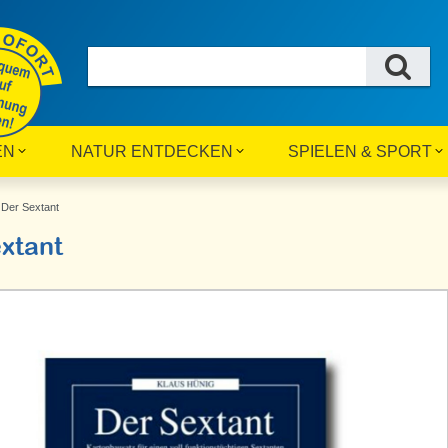
EN
NATUR ENTDECKEN
SPIELEN & SPORT
Der Sextant
xtant